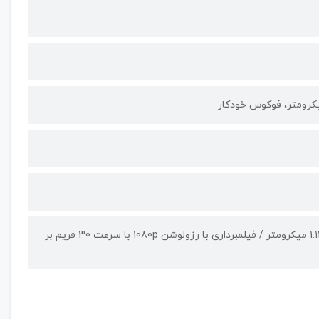
لنز اولتراواید، دریچه دیافراگم f/2.2، سایز سنسور 1/5.0 اینچ، سایز پیکسل 1.12 میکرومتر / فیلمبرداری با رزولوشن 1080p با سرعت 30 فریم بر