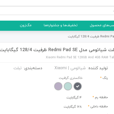
ب‌های محصول
تخفیف‌ها و جشنواره‌ها
مگ‌زون
یائومی مدل Redmi Pad SE ظرفیت 128/4 گیگابایت
Xiaomi Redmi Pad SE 128GB And 4GB RAM Tab
تولید کننده:
شیائومی | Xiaomi
دسته‌بندی:
تبلت
رنگ
*
خاکستری گرافیت
حافظه رم
*
4 گیگابایت
حافظه داخلی
*
128 گیگابایت