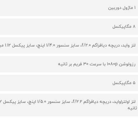
1 ماژول دوربین
۸ مگاپیکسل
لنز واید، دریچه دیافراگم f/2.0، سایز سنسور 1/4.0 اینچ، سایز پیکسل 1.12 میکرومتر، فوکوس خودکار
رزولوشن 1080p با سرعت 30 فریم بر ثانیه
۵ مگاپیکسل
ثانیه