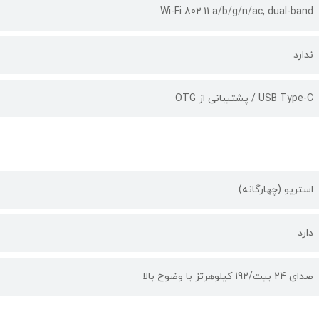
Wi-Fi 802.11 a/b/g/n/ac, dual-band
ندارد
USB Type-C / پشتیبانی از OTG
استریو (چهارگانه)
دارد
صدای 24 بیت/192 کیلوهرتز با وضوح بالا