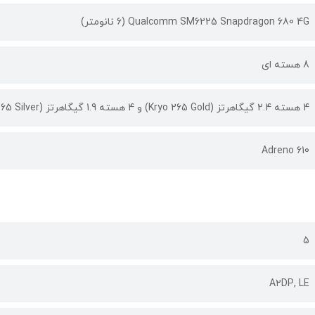
Qualcomm SM6225 Snapdragon 680 4G (6 نانومتر)
8 هسته ای
4 هسته 2.4 گیگاهرتز (Kryo 265 Gold) و 4 هسته 1.9 گیگاهرتز (Kryo 265 Silver)
Adreno 610
5
A۲DP, LE