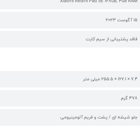
Xiaomi Redmi Pad SE 128GB, 4GB RAM
15 آگوست 2023
فاقد پشتیبانی از سیم کارت
7.4 × 167.1 × 255.5 میلی متر
478 گرم
جلو شیشه ای / پشت و فریم آلومینیومی