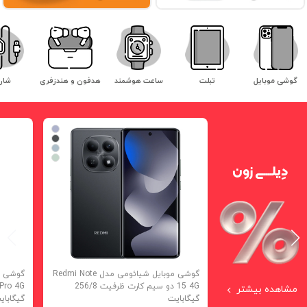
گوشی موبایل
تبلت
ساعت هوشمند
هدفون و هندزفری
شار
دِیلــــی‌ زون
گوشی موبایل شیائومی مدل Redmi Note
15 4G دو سیم کارت ظرفیت 256/8
مشاهده بیشتر
گیگابایت
گیگابای