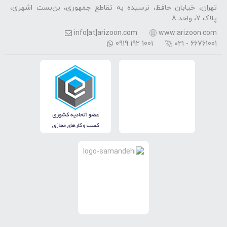
تهران، خیابان حافظ، نرسیده به تقاطع جمهوری، بن‌بست اشهری،
پلاک 7، واحد 8
info[at]arizoon.com
www.arizoon.com
0919 192 1001
۰۲۱ - 66761001