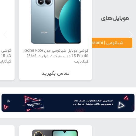
موبایل‌های
شیائومی | Xiaomi
گوشی موبایل شیائومی مدل Redmi Note
15 Pro 4G دو سیم کارت ظرفیت 256/8
گیگابایت
گیگابای
تماس بگیرید