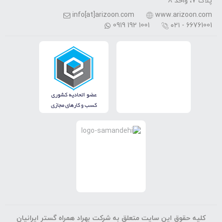
پلاک 7، واحد 8
info[at]arizoon.com
www.arizoon.com
0919 192 1001
۰۲۱ - 66761001
کلیه حقوق این سایت متعلق به شرکت بهراد همراه گستر ایرانیان