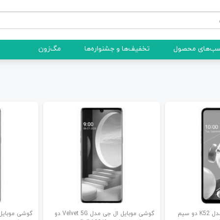
ب‌های محصول
تخفیف‌ها و جشنواره‌ها
مگ‌زون
گوشی موبایل ال جی مدل K52 دو سیم
گوشی موبایل ال جی مدل Velvet 5G دو