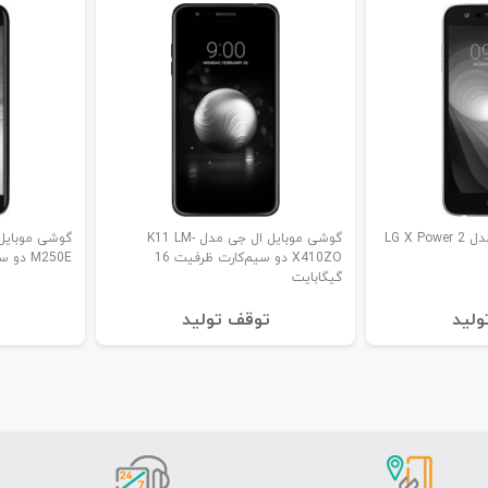
گوشی موبایل ال جی مدل LG X Power 2
گوشی موبایل ال جی مدل K11 LM-
X410ZO دو سیم‌کارت ظرفیت 16
M250E دو سیم‌کارت
گیگابایت
ولید
توقف تولید