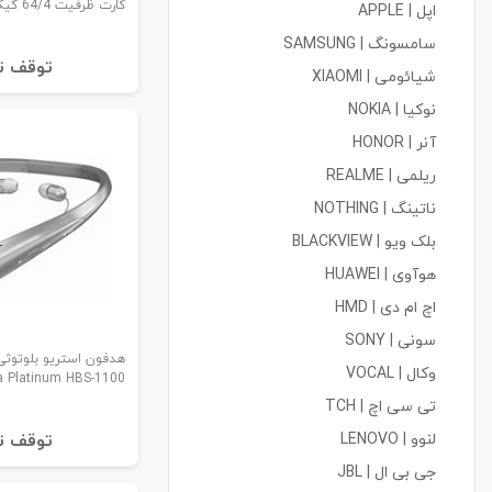
کارت ظرفیت 64/4 گیگابایت
اپل | APPLE
سامسونگ | SAMSUNG
توقف ت
شیائومی | XIAOMI
نوکیا | NOKIA
آنر | HONOR
ریلمی | REALME
ناتینگ | NOTHING
بلک ویو | BLACKVIEW
هوآوی | HUAWEI
اچ ام دی | HMD
سونی | SONY
وکال | VOCAL
ra Platinum HBS-1100
تی سی اچ | TCH
لنوو | LENOVO
توقف ت
جی بی ال | JBL