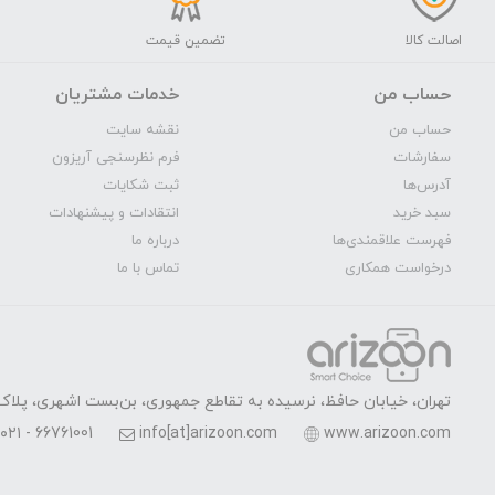
اصالت کالا
تضمین قیمت
حساب من
خدمات مشتریان
حساب من
نقشه سایت
سفارشات
فرم نظرسنجی آریزون
آدرس‌ها
ثبت شکایات
سبد خرید
انتقادات و پیشنهادات
فهرست علاقمندی‌ها
درباره ما
درخواست همکاری
تماس با ما
تهران، خیابان حافظ، نرسیده به تقاطع جمهوری، بن‌بست اشهری، پلاک 7، واحد 
۰۲۱ - 66761001
info[at]arizoon.com
www.arizoon.com