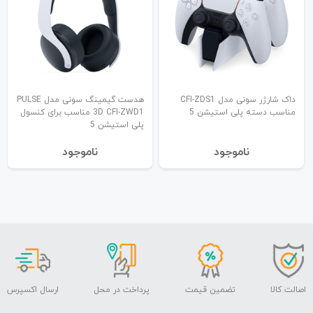
داک شارژر سونی مدل CFI-ZDS1
هدست گیمینگ سونی مدل PULSE
مناسب دسته پلی استیشن 5
3D CFI-ZWD1 مناسب برای کنسول
پلی استیشن 5
نا‌موجود
نا‌موجود
اصالت کالا
تضمین قیمت
پرداخت در محل
ارسال اکسپرس