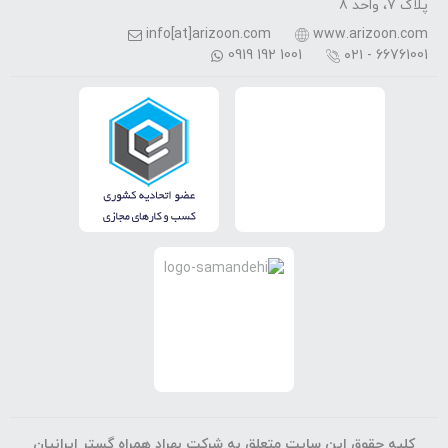
پلاک 7، واحد 8
info[at]arizoon.com
www.arizoon.com
0919 192 1001
۰۲۱ - 66761001
کلیه حقوق این سایت متعلق به شرکت بهراد همراه گستر ایرانیان