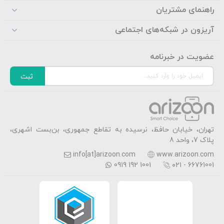
راهنمای مشتریان
آریزون در شبکه‌های اجتماعی
عضویت در خبرنامه
ثبت
تهران، خیابان حافظ، نرسیده به تقاطع جمهوری، بن‌بست اشهری،
پلاک 7، واحد 8
info[at]arizoon.com
www.arizoon.com
0919 192 1001
۰۲۱ - 66761001