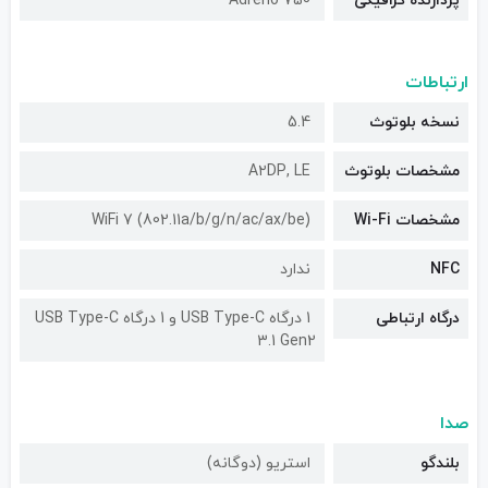
پردازنده گرافیکی
Adreno 750
ارتباطات
نسخه بلوتوث
5.4
مشخصات بلوتوث
A۲DP, LE
مشخصات Wi-Fi
WiFi 7 (802.11a/b/g/n/ac/ax/be)
NFC
ندارد
درگاه ارتباطی
1 درگاه USB Type-C و 1 درگاه USB Type-C
3.1 Gen2
صدا
بلندگو
استریو (دوگانه)