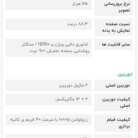
نرخ بروزرسانی
165 هرتز
تصویر
نسبت صفحه
88.3 درصد
نمایش به بدنه
سایر قابلیت ها
فناوری دالبی ویژن و HDR10 / حداکثر
روشنایی صفحه نمایش 900 نیت
دوربین
دوربین اصلی
2 ماژول دوربین
کیفیت دوربین‌
2 + 13 مگاپیکسل
اصلی
کیفیت فیلم
رزولوشن 1080p با سرعت 30 فریم بر ثانیه
برداری