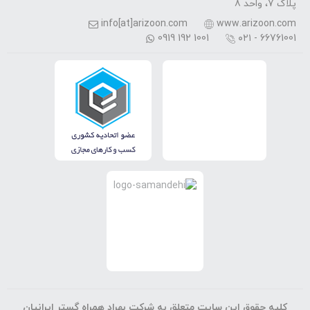
پلاک 7، واحد 8
info[at]arizoon.com
www.arizoon.com
0919 192 1001
۰۲۱ - 66761001
کلیه حقوق این سایت متعلق به شرکت بهراد همراه گستر ایرانیان