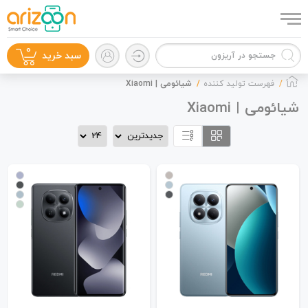
0
سبد خرید
فهرست تولید کننده
شیائومی | Xiaomi
شیائومی | Xiaomi
گوشی موبایل
لوازم جانبی
زون