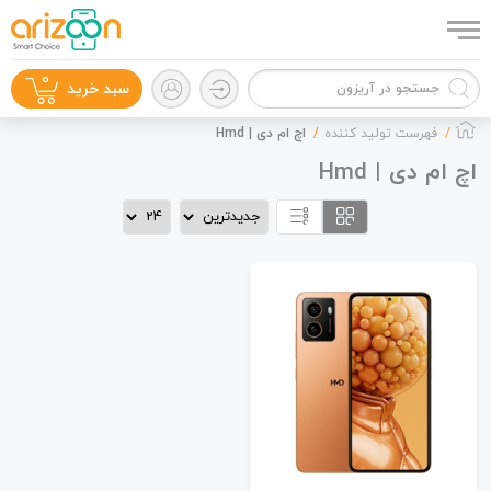
0
سبد خرید
فهرست تولید کننده
اچ ام دی | Hmd
اچ ام دی | Hmd
گوشی موبایل
لوازم جانبی
زون