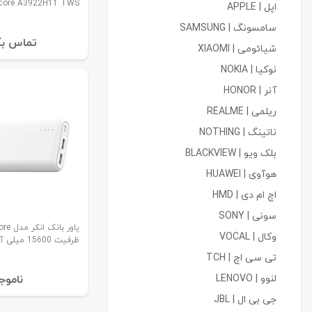
core A3922H11 TWS
اپل | APPLE
سامسونگ | SAMSUNG
تماس بگ
شیائومی | XIAOMI
نوکیا | NOKIA
آنر | HONOR
ریلمی | REALME
ناتینگ | NOTHING
بلک ویو | BLACKVIEW
هوآوی | HUAWEI
اچ ام دی | HMD
سونی | SONY
پاور ب
وکال | VOCAL
ظرفیت 15600 میلی آمپر ساعت
تی سی اچ | TCH
لنوو | LENOVO
نا‌موج
جی بی ال | JBL