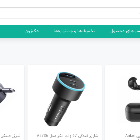
ب‌های محصول
تخفیف‌ها و جشنواره‌ها
مگ‌زون
هندزفری بلوتوث دو تایی Anker
شارژر فندکی 67 وات انکر مدل A2736
شارژر فندکی 75 وات انکر مدل A2738