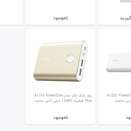
Sound
یرید
نا‌موجود
انک انکر مدل A1252 PowerCore
پاور بانک انکر مدل A1316 PowerCore
Plus ظرفیت 13400 میلی آمپر ساعت
ود
نا‌موجود