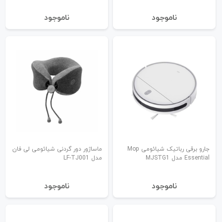
نا‌موجود
نا‌موجود
جارو برقی رباتیک شیائومی Mop
ماساژور دور گردنی شیائومی لی‌ فان
Essential مدل MJSTG1
مدل LF-TJ001
نا‌موجود
نا‌موجود