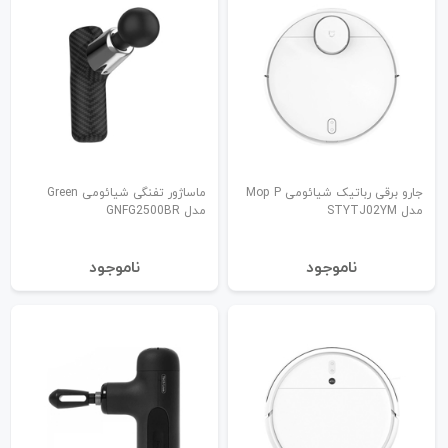
جارو برقی رباتیک شیائومی Mop P
ماساژور تفنگی شیائومی Green
مدل STYTJ02YM
مدل GNFG2500BR
نا‌موجود
نا‌موجود