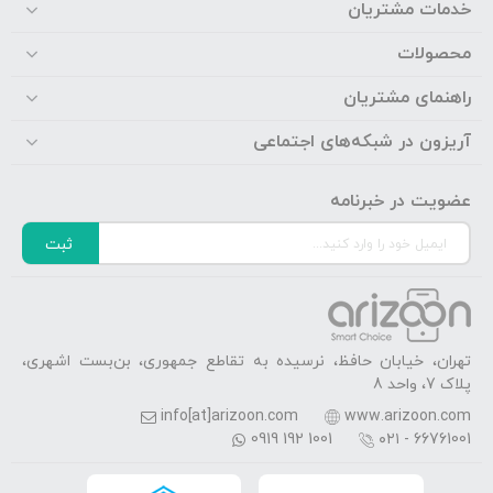
خدمات مشتریان
محصولات
راهنمای مشتریان
آریزون در شبکه‌های اجتماعی
عضویت در خبرنامه
ثبت
تهران، خیابان حافظ، نرسیده به تقاطع جمهوری، بن‌بست اشهری،
پلاک 7، واحد 8
info[at]arizoon.com
www.arizoon.com
0919 192 1001
۰۲۱ - 66761001