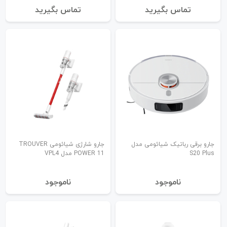
تماس بگیرید
تماس بگیرید
جارو برقی رباتیک شیائومی مدل
جارو شارژی شیائومی TROUVER
S20 Plus
POWER 11 مدل VPL4
نا‌موجود
نا‌موجود