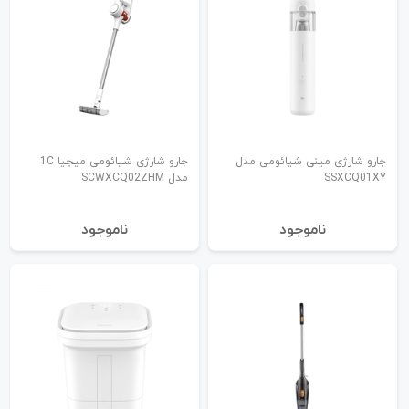
جارو شارژی مینی شیائومی مدل
جارو شارژی شیائومی میجیا 1C
SSXCQ01XY
مدل SCWXCQ02ZHM
نا‌موجود
نا‌موجود