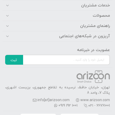
خدمات مشتریان
محصولات
راهنمای مشتریان
آریزون در شبکه‌های اجتماعی
عضویت در خبرنامه
ثبت
تهران، خیابان حافظ، نرسیده به تقاطع جمهوری، بن‌بست اشهری،
پلاک 7، واحد 8
info[at]arizoon.com
www.arizoon.com
0919 192 1001
۰۲۱ - 66761001