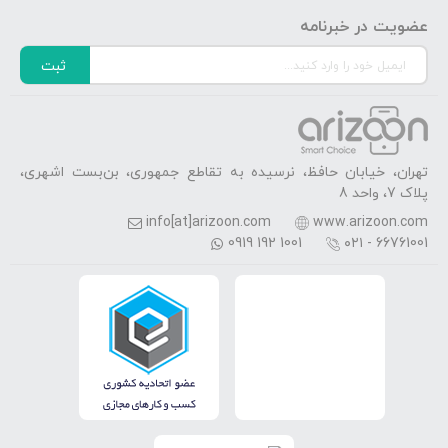
عضویت در خبرنامه
ثبت
تهران، خیابان حافظ، نرسیده به تقاطع جمهوری، بن‌بست اشهری،
پلاک 7، واحد 8
info[at]arizoon.com
www.arizoon.com
0919 192 1001
۰۲۱ - 66761001