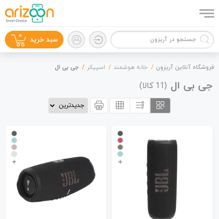
0
سبد خرید
فروشگاه آنلاین آریزون
خانه هوشمند
اسپیکر
جی بی ال
جی بی ال
(
کالا)
11
گوشی موبایل
لوازم جانبی
زون