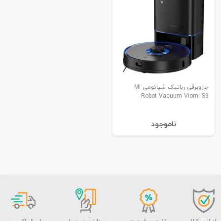
جاروبرقی رباتیک شیائومی Mi
Robot Vacuum Viomi S9
نا‌موجود