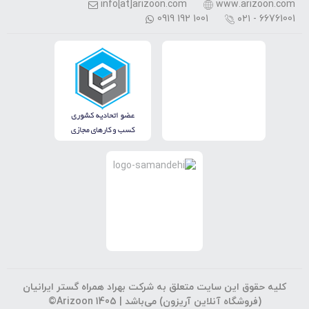
info[at]arizoon.com
www.arizoon.com
0919 192 1001
۰۲۱ - 66761001
کلیه حقوق این سایت متعلق به شرکت بهراد همراه گستر ایرانیان
(فروشگاه آنلاین آریزون) می‌باشد |
©Arizoon 1405