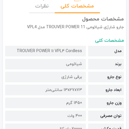
مشخصات کلی
نظرات
مشخصات محصول
جارو شارژی شیائومی TROUVER POWER 11 مدل VPL4
مشخصات کلی
مدل
TROUVER POWER 11 VPL4 Cordless
برند
شیائومی
نوع جارو
برقی شارژی
ابعاد جارو
13x27x73 سانتی‌متر
وزن جارو
1450 گرم
توان مصرفی
400 وات
قدرت مکش
20000 پاسکال