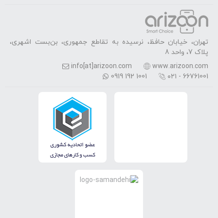
تهران، خیابان حافظ، نرسیده به تقاطع جمهوری، بن‌بست اشهری،
پلاک 7، واحد 8
info[at]arizoon.com
www.arizoon.com
0919 192 1001
۰۲۱ - 66761001