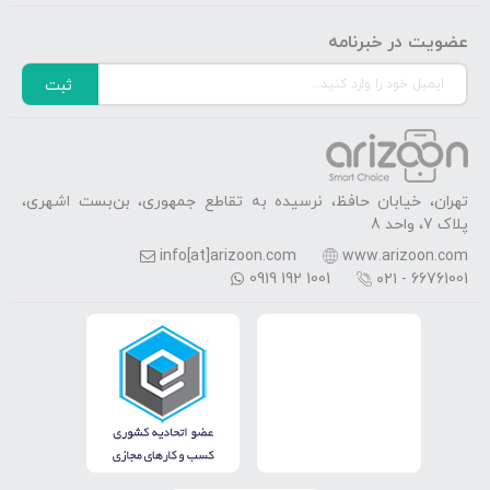
عضویت در خبرنامه
ثبت
تهران، خیابان حافظ، نرسیده به تقاطع جمهوری، بن‌بست اشهری،
پلاک 7، واحد 8
info[at]arizoon.com
www.arizoon.com
0919 192 1001
۰۲۱ - 66761001