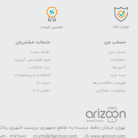
اصالت کالا
تضمین قیمت
حساب من
خدمات مشتریان
حساب من
نقشه سایت
سفارشات
فرم نظرسنجی آریزون
آدرس‌ها
ثبت شکایات
سبد خرید
انتقادات و پیشنهادات
فهرست علاقمندی‌ها
درباره ما
درخواست همکاری
تماس با ما
تهران، خیابان حافظ، نرسیده به تقاطع جمهوری، بن‌بست اشهری، پلاک 7، واحد 
۰۲۱ - 66761001
info[at]arizoon.com
www.arizoon.com