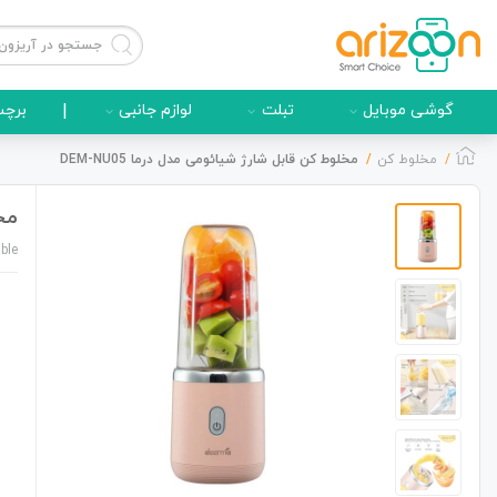
گوشی موبایل
تبلت
لوازم جانبی
|
برچس
مخلوط کن
مخلوط کن قابل شارژ شیائومی مدل درما DEM-NU05
مخل
گوشی موبایل
ble
لوازم جانبی
زون