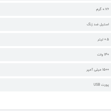
۰.۷۶ گرم
استیل ضد زنگ
0.5 لیتر
140 وات
1500 میلی آمپر
پورت USB