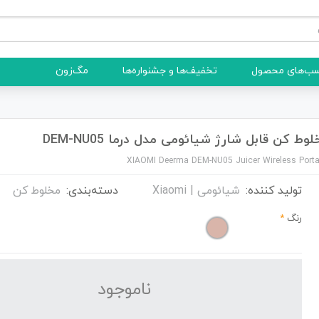
ب‌های محصول
تخفیف‌ها و جشنواره‌ها
مگ‌زون
وط کن قابل شارژ شیائومی مدل درما DEM-NU05
XIAOMI Deerma DEM-NU05 Juicer Wireless Porta
تولید کننده:
شیائومی | Xiaomi
دسته‌بندی:
مخلوط کن
رنگ
*
نا‌موجود