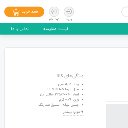
0
سبد خرید
ورود
ثبت نام
لیست مقایسه
تماس با ما
ویژگی‌های کالا
برند: شیائومی
مدل: درما DEM-NU05
ابعاد: ۲۴۵x۹۰x۹۰ سانتی‌متر
وزن: ۰.۷۶ گرم
جنس تیغه: استیل ضد زنگ