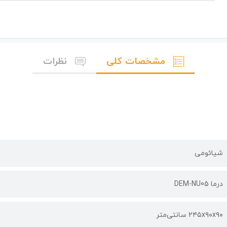
مشخصات کلی
نظرات
شیائومی
درما DEM-NU05
۲۴۵x۹۰x۹۰ سانتی‌متر