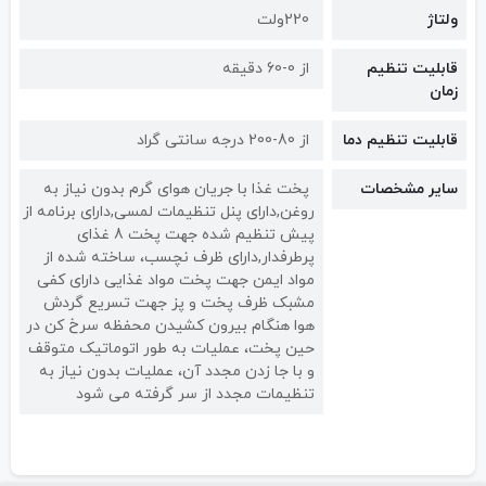
ولتاژ
220ولت
قابلیت تنظیم
از 0-60 دقیقه
زمان
قابلیت تنظیم دما
از 80-200 درجه سانتی گراد
سایر مشخصات
پخت غذا با جریان هوای گرم بدون نیاز به
روغن,دارای پنل تنظیمات لمسی,دارای برنامه از
پیش تنظیم شده جهت پخت 8 غذای
پرطرفدار,دارای ظرف نچسب، ساخته شده از
مواد ایمن جهت پخت مواد غذایی دارای کفی
مشبک ظرف پخت و پز جهت تسریع گردش
هوا هنگام بیرون کشیدن محفظه سرخ کن در
حین پخت، عملیات به طور اتوماتیک متوقف
و با جا زدن مجدد آن، عملیات بدون نیاز به
تنظیمات مجدد از سر گرفته می شود