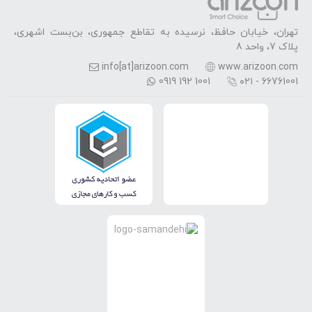
تهران، خیابان حافظ، نرسیده به تقاطع جمهوری، بن‌بست اشهری،
پلاک 7، واحد 8
info[at]arizoon.com
www.arizoon.com
0919 192 1001
۰۲۱ - 66761001