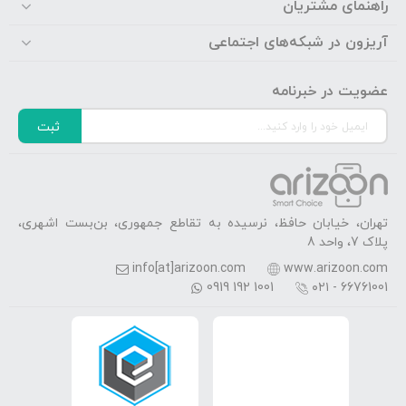
راهنمای مشتریان
آریزون در شبکه‌های اجتماعی
عضویت در خبرنامه
ثبت
تهران، خیابان حافظ، نرسیده به تقاطع جمهوری، بن‌بست اشهری،
پلاک 7، واحد 8
info[at]arizoon.com
www.arizoon.com
0919 192 1001
۰۲۱ - 66761001