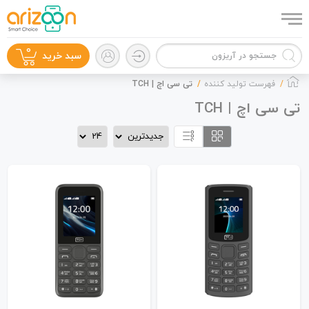
0
سبد خرید
فهرست تولید کننده
تی سی اچ | TCH
تی سی اچ | TCH
گوشی موبایل
لوازم جانبی
زون