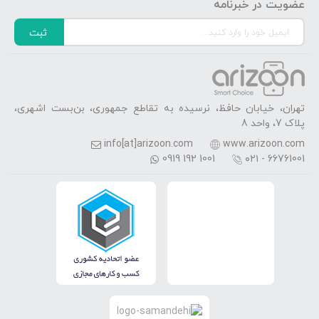
عضویت در خبرنامه
ثبت
تهران، خیابان حافظ، نرسیده به تقاطع جمهوری، بن‌بست اشهری،
پلاک 7، واحد 8
info[at]arizoon.com
www.arizoon.com
0919 192 1001
۰۲۱ - 66761001