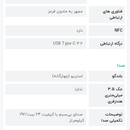
فناوری های
مجهز به مادون قرمز
ارتباطی
NFC
دارد
درگاه ارتباطی
USB Type-C 3.2
صدا
بلندگو
استریو (چهارگانه)
جک 3.5
ندارد
میلی‌متری
هندزفری
توضیحات
صدای بی‌سیم با کیفیت 24 بیت/192
تکمیلی صدا
کیلوهرتز