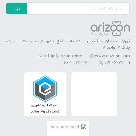
ثبت
تهران، خیابان حافظ، نرسیده به تقاطع جمهوری، بن‌بست اشهری،
پلاک 7، واحد 8
info[at]arizoon.com
www.arizoon.com
0919 192 1001
۰۲۱ - 66761001