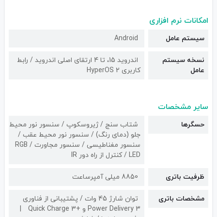
امکانات نرم افزاری
سیستم عامل
Android
نسخه سیستم
اندروید 15، تا 4 ارتقای اصلی اندروید / رابط
عامل
کاربری HyperOS 2
سایر مشخصات
حسگرها
شتاب سنج / ژیروسکوپ / سنسور نور محیط
جلو (دمای رنگ) / سنسور نور محیط عقب /
سنسور مغناطیسی / سنسور مجاورت / RGB
LED / کنترل از راه دور IR
ظرفیت باتری
8850 میلی آمپرساعت
مشخصات باتری
توان شارژ 45 وات / پشتیبانی از فناوری
Power Delivery 3 و +Quick Charge 3