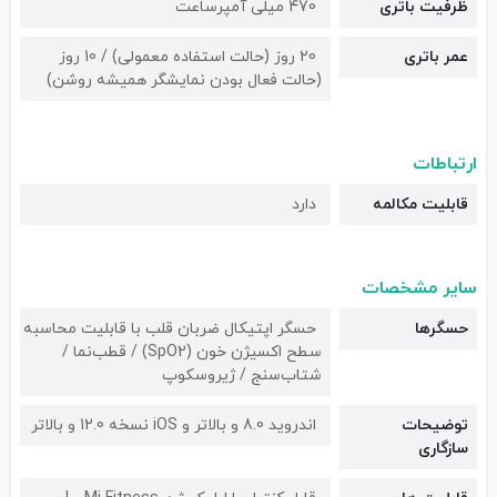
ظرفیت باتری
470 میلی آمپرساعت
عمر باتری
20 روز (حالت استفاده معمولی) / 10 روز
(حالت فعال بودن نمایشگر همیشه روشن)
ارتباطات
قابلیت مکالمه
دارد
سایر مشخصات
حسگرها
حسگر اپتیکال ضربان قلب با قابلیت محاسبه
سطح اکسیژن خون (SpO2) / قطب‌نما /
شتاب‌سنج / ژیروسکوپ
توضیحات
اندروید 8.0 و بالاتر و iOS نسخه 12.0 و بالاتر
سازگاری