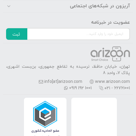
آریزون در شبکه‌های اجتماعی
عضویت در خبرنامه
ثبت
تهران، خیابان حافظ، نرسیده به تقاطع جمهوری، بن‌بست اشهری،
پلاک 7، واحد 8
info[at]arizoon.com
www.arizoon.com
0919 192 1001
۰۲۱ - 66761001