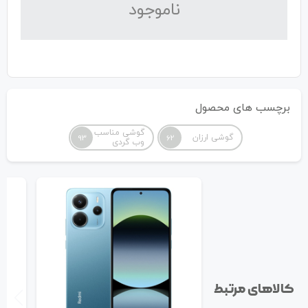
نا‌موجود
برچسب های محصول
گوشی مناسب
گوشی ارزان
93
62
وب گردی
کالاهای مرتبط