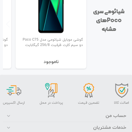
شیائومی سری
Poco‌های
مشابه
گوشی موبایل شیائومی مدل Poco C75
دو سیم کارت ظرفیت 256/8 گیگابایت
دو سیم ک
نا‌موجود
اصالت کالا
تضمین قیمت
پرداخت در محل
ارسال اکسپرس
حساب من
خدمات مشتریان