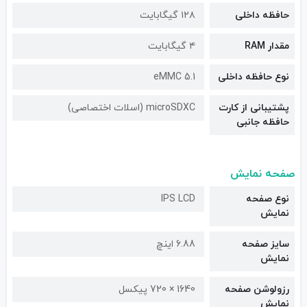
حافظه داخلی
۱۲۸ گیگابایت
مقدار RAM
۴ گیگابایت
نوع حافظه داخلی
eMMC 5.1
پشتیبانی از کارت
microSDXC (اسلات اختصاصی)
حافظه جانبی
صفحه نمایش
نوع صفحه
IPS LCD
نمایش
سایز صفحه
6.88 اینچ
نمایش
رزولوشن صفحه
1640 × 720 پیکسل
نمایش