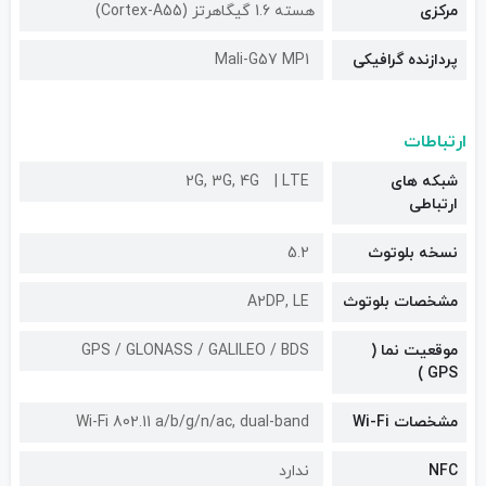
مرکزی
هسته 1.6 گیگاهرتز (Cortex-A55)
پردازنده گرافیکی
Mali-G57 MP1
ارتباطات
شبکه های
LTE
2G, 3G, 4G
ارتباطی
نسخه بلوتوث
5.2
مشخصات بلوتوث
A۲DP, LE
موقعیت نما (
GPS / GLONASS / GALILEO / BDS
GPS )
مشخصات Wi-Fi
Wi-Fi 802.11 a/b/g/n/ac, dual-band
NFC
ندارد