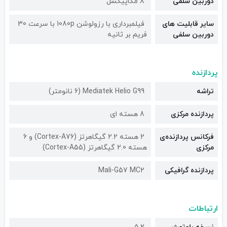
دوربین سلفی
۸ مگاپیکسل
سایر قابلیت های
فیلمبرداری با رزولوشن 1080p با سرعت 30
دوربین سلفی
فریم بر ثانیه
پردازنده
تراشه
Mediatek Helio G99 (6 نانومتر)
پردازنده مرکزی
8 هسته ای
فرکانس پردازنده‌ی
2 هسته 2.2 گیگاهرتز (Cortex-A76) و 6
مرکزی
هسته 2.0 گیگاهرتز (Cortex-A55)
پردازنده گرافیکی
Mali-G57 MC2
ارتباطات