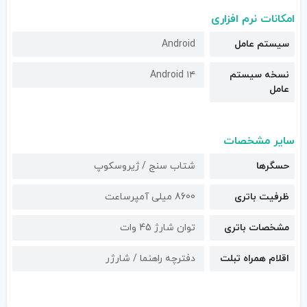
امکانات نرم افزاری
سیستم عامل
Android
نسخه سیستم
Android ۱۴
عامل
سایر مشخصات
حسگرها
شتاب سنج / ژیروسکوپ
ظرفیت باتری
8600 میلی آمپرساعت
مشخصات باتری
توان شارژ 45 وات
اقلام همراه تبلت
دفترچه راهنما / شارژر