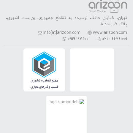
تهران، خیابان حافظ، نرسیده به تقاطع جمهوری، بن‌بست اشهری،
پلاک 7، واحد 8
info[at]arizoon.com
www.arizoon.com
0919 192 1001
۰۲۱ - 66761001