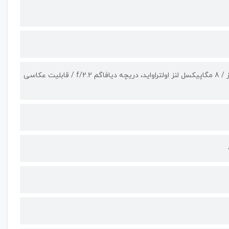
13 مگاپیکسل لنز واید، دریچه دیافراگم f/1.8، فوکوس خودکار با تشخیص فاز / 8 مگاپیکسل لنز اولتراواید، دریچه دیافاگم f/2.2 / قابلیت عکاسی