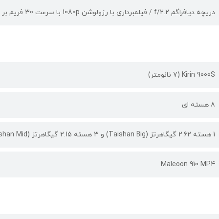
دریچه دیافراگم f/2.2 / فیلمبرداری با رزولوشن 1080p با سرعت 30 فریم بر ثانیه
Kirin 9000S (7 نانومتر)
8 هسته ای
1 هسته 2.62 گیگاهرتز (Taishan Big) و 3 هسته 2.15 گیگاهرتز (Taishan Mid) و 4 هسته 1.53 گیگاهرتز (Cortex-A510)
Maleoon 910 MP4