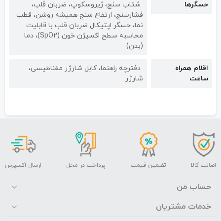
حسگرها
شتاب سنج، ژیروسکوپ، ضربان قلب،
فشارسنج، ارتفاع سنج همیشه روشن، قطب
نما، حسگر اپتیکال ضربان قلب با قابلیت
محاسبه سطح اکسیژن خون (SpO2)، دما
(بدن)
اقلام همراه
دفترچه راهنما، کابل شارژر مغناطیسی،
ساعت
شارژر
اصالت کالا
تضمین قیمت
پرداخت در محل
ارسال اکسپرس
حساب من
خدمات مشتریان