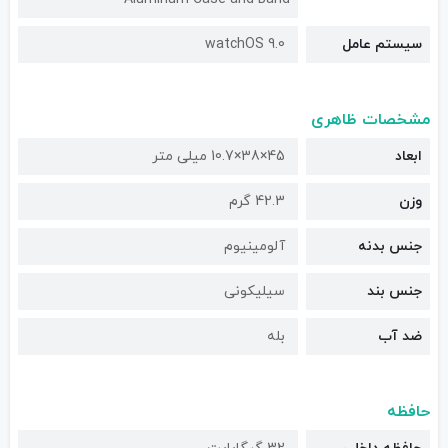
سیستم عامل
watchOS 9.0
مشخصات ظاهری
ابعاد
45×38×10.7 میلی متر
وزن
42.3 گرم
جنس بدنه
آلومینیوم
جنس بند
سیلیکونی
ضد آب
بله
حافظه