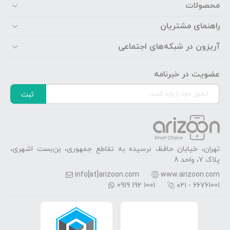
محصولات
راهنمای مشتریان
آریزون در شبکه‌های اجتماعی
عضویت در خبرنامه
ثبت
تهران، خیابان حافظ، نرسیده به تقاطع جمهوری، بن‌بست اشهری،
پلاک 7، واحد 8
info[at]arizoon.com
www.arizoon.com
0919 192 1001
۰۲۱ - 66761001