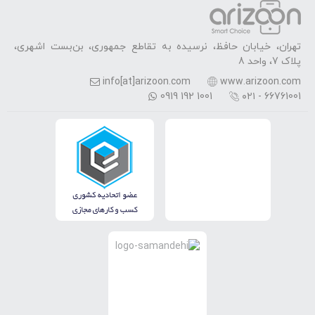
تهران، خیابان حافظ، نرسیده به تقاطع جمهوری، بن‌بست اشهری،
پلاک 7، واحد 8
info[at]arizoon.com
www.arizoon.com
0919 192 1001
۰۲۱ - 66761001