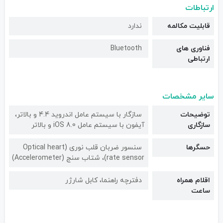
ارتباطات
قابلیت مکالمه
ندارد
فناوری های
Bluetooth
ارتباطی
سایر مشخصات
توضیحات
سازگار با سیستم عامل اندروید 4.4 و بالاتر،
سازگاری
آیفون با سیستم عامل iOS 8.0 و بالاتر
حسگرها
سنسور ضربان قلب نوری (Optical heart
rate sensor)، شتاب سنج (Accelerometer)
اقلام همراه
دفترچه راهنما، کابل شارژر
ساعت