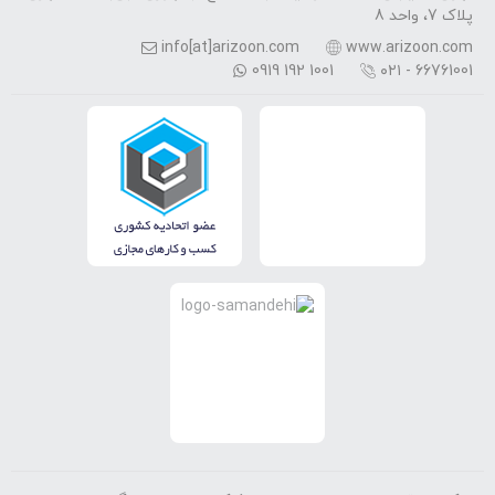
پلاک 7، واحد 8
info[at]arizoon.com
www.arizoon.com
0919 192 1001
۰۲۱ - 66761001