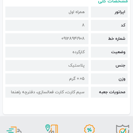
مشخصات کلی
اپراتور
همراه اول
کد
8
شماره خط
09128941908
وضعیت
کارکرده
جنس
پلاستیک
وزن
0.05 گرم
محتویات جعبه
سیم کارت، کارت فعالسازی، دفترچه راهنما