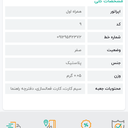
مشخصات کلی
اپراتور
همراه اول
کد
9
شماره خط
09129542372
وضعیت
صفر
جنس
پلاستیک
وزن
0.05 گرم
محتویات جعبه
سیم کارت، کارت فعالسازی، دفترچه راهنما