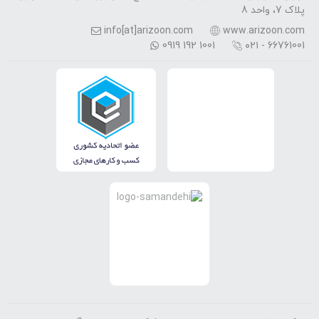
پلاک 7، واحد 8
info[at]arizoon.com
www.arizoon.com
0919 192 1001
۰۲۱ - 66761001