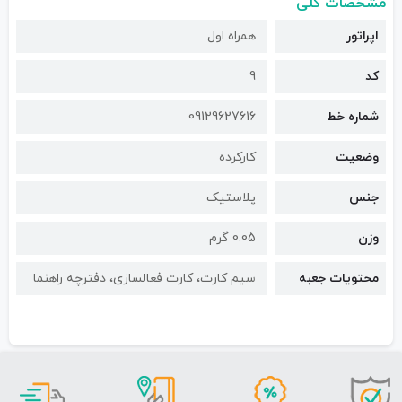
مشخصات کلی
اپراتور
همراه اول
کد
9
شماره خط
09129627616
وضعیت
کارکرده
جنس
پلاستیک
وزن
0.05 گرم
محتویات جعبه
سیم کارت، کارت فعالسازی، دفترچه راهنما