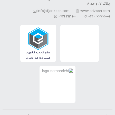
پلاک 7، واحد 8
info[at]arizoon.com
www.arizoon.com
0919 192 1001
۰۲۱ - 66761001