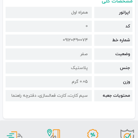
مشخصات کلی
اپراتور
همراه اول
کد
0
شماره خط
09120490074
وضعیت
صفر
جنس
پلاستیک
وزن
0.05 گرم
محتویات جعبه
سیم کارت، کارت فعالسازی، دفترچه راهنما