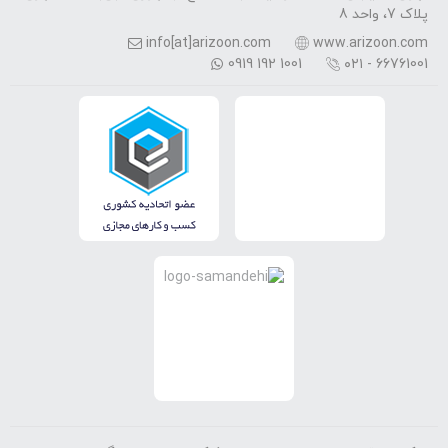
پلاک 7، واحد 8
info[at]arizoon.com
www.arizoon.com
0919 192 1001
۰۲۱ - 66761001