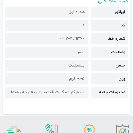
مشخصات کلی
اپراتور
همراه اول
کد
0
شماره خط
09120469376
وضعیت
صفر
جنس
پلاستیک
وزن
0.05 گرم
محتویات جعبه
سیم کارت، کارت فعالسازی، دفترچه راهنما