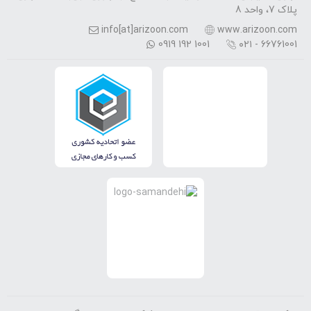
پلاک 7، واحد 8
info[at]arizoon.com
www.arizoon.com
0919 192 1001
۰۲۱ - 66761001