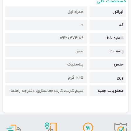
مشخصات کلی
اپراتور
همراه اول
کد
0
شماره خط
09120474189
وضعیت
صفر
جنس
پلاستیک
وزن
0.05 گرم
محتویات جعبه
سیم کارت، کارت فعالسازی، دفترچه راهنما