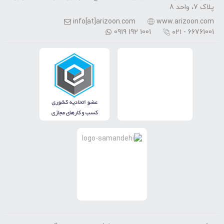
پلاک 7، واحد 8
info[at]arizoon.com
www.arizoon.com
0919 192 1001
۰۲۱ - 66761001