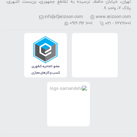
تهران، خیابان حافظ، نرسیده به تقاطع جمهوری، بن‌بست اشهری،
پلاک 7، واحد 8
info[at]arizoon.com
www.arizoon.com
0919 192 1001
۰۲۱ - 66761001