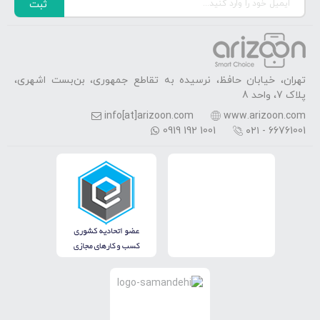
ثبت
تهران، خیابان حافظ، نرسیده به تقاطع جمهوری، بن‌بست اشهری،
پلاک 7، واحد 8
info[at]arizoon.com
www.arizoon.com
0919 192 1001
۰۲۱ - 66761001