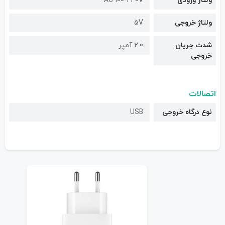
ولتاژ ورودی
AC 100-240V
ولتاژ خروجی
5V
شدت جریان
2.0 آمپر
خروجی
اتصالات
نوع درگاه خروجی
USB