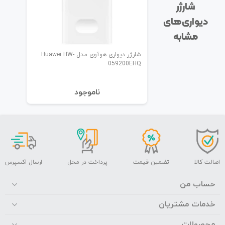
شارژر
دیواری‌های
مشابه
شارژر دیواری هوآوی مدل Huawei HW-
059200EHQ
نا‌موجود
اصالت کالا
تضمین قیمت
پرداخت در محل
ارسال اکسپرس
حساب من
خدمات مشتریان
محصولات