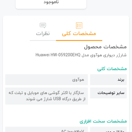
نا‌موجود
مشخصات کلی
نظرات
مشخصات محصول
شارژر دیواری هوآوی مدل Huawei HW-059200EHQ
مشخصات کلی
برند
هوآوی
سایر توضیحات
سازگار با اکثر گوشی های موبایل و تبلت که
از طریق درگاه USB شارژ می شوند
مشخصات سخت افزاری