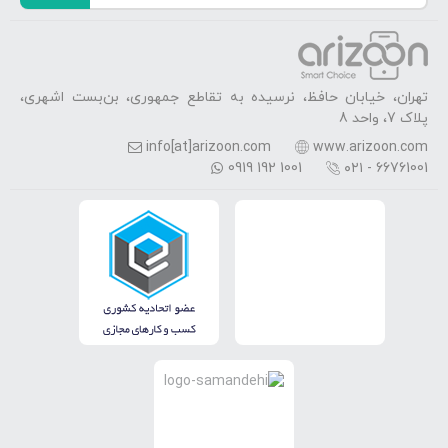
تهران، خیابان حافظ، نرسیده به تقاطع جمهوری، بن‌بست اشهری،
پلاک 7، واحد 8
info[at]arizoon.com
www.arizoon.com
0919 192 1001
۰۲۱ - 66761001