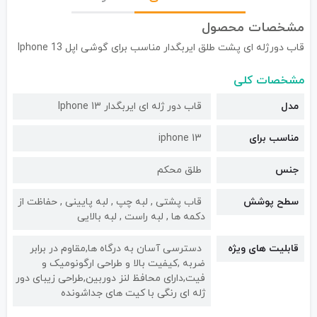
مشخصات محصول
قاب دورژله ای پشت طلق ایربگدار مناسب برای گوشی اپل Iphone 13
مشخصات کلی
مدل
قاب دور ژله ای ایربگدار Iphone 13
مناسب برای
iphone 13
جنس
طلق محکم
سطح پوشش
قاب پشتی , لبه چپ , لبه پایینی , حفاظت از
دکمه ها , لبه راست , لبه بالایی
قابلیت های ویژه
دسترسی آسان به درگاه ها,مقاوم در برابر
ضربه ,کیفیت بالا و طراحی ارگونومیک و
فیت,دارای محافظ لنز دوربین,طراحی زیبای دور
ژله ای رنگی با کیت های جداشونده