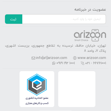
عضویت در خبرنامه
ثبت
تهران، خیابان حافظ، نرسیده به تقاطع جمهوری، بن‌بست اشهری،
پلاک 7، واحد 8
info[at]arizoon.com
www.arizoon.com
0919 192 1001
۰۲۱ - 66761001