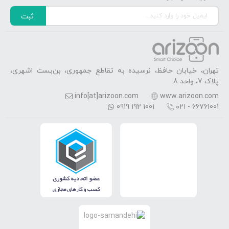
ثبت
تهران، خیابان حافظ، نرسیده به تقاطع جمهوری، بن‌بست اشهری،
پلاک 7، واحد 8
info[at]arizoon.com
www.arizoon.com
0919 192 1001
۰۲۱ - 66761001