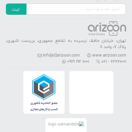
ثبت
تهران، خیابان حافظ، نرسیده به تقاطع جمهوری، بن‌بست اشهری،
پلاک 7، واحد 8
info[at]arizoon.com
www.arizoon.com
0919 192 1001
۰۲۱ - 66761001