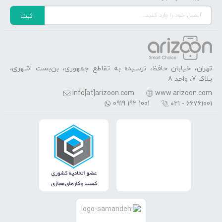
ثبت
تهران، خیابان حافظ، نرسیده به تقاطع جمهوری، بن‌بست اشهری،
پلاک 7، واحد 8
info[at]arizoon.com
www.arizoon.com
0919 192 1001
۰۲۱ - 66761001