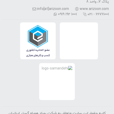
پلاک 7، واحد 8
info[at]arizoon.com
www.arizoon.com
0919 192 1001
۰۲۱ - 66761001
کلیه حقوق این سایت متعلق به شرکت بهراد همراه گستر ایرانیان