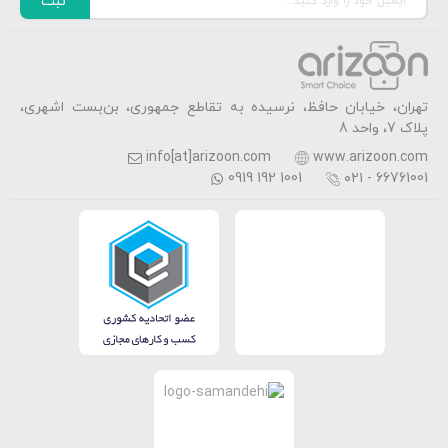
ثبت
تهران، خیابان حافظ، نرسیده به تقاطع جمهوری، بن‌بست اشهری،
پلاک 7، واحد 8
info[at]arizoon.com
www.arizoon.com
0919 192 1001
۰۲۱ - 66761001