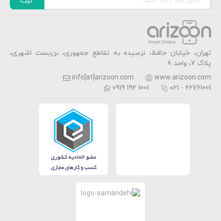
ثبت
تهران، خیابان حافظ، نرسیده به تقاطع جمهوری، بن‌بست اشهری،
پلاک 7، واحد 8
info[at]arizoon.com
www.arizoon.com
0919 192 1001
۰۲۱ - 66761001