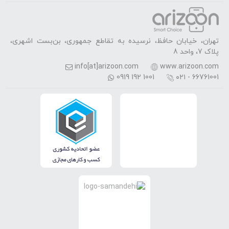
تهران، خیابان حافظ، نرسیده به تقاطع جمهوری، بن‌بست اشهری،
پلاک 7، واحد 8
info[at]arizoon.com
www.arizoon.com
0919 192 1001
۰۲۱ - 66761001