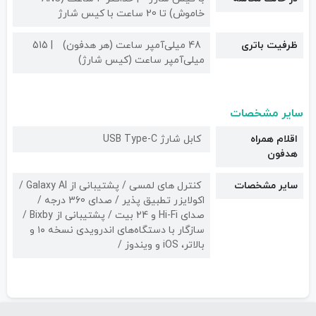
خاموش) تا 20 ساعت با کیس شارژ
ظرفیت باتری
48 میلی‌آمپر ساعت (هر هدفون)
515
میلی‌آمپر ساعت (کیس شارژ)
سایر مشخصات
اقلام همراه
کابل شارژ USB Type-C
هدفون
سایر مشخصات
کنترل های لمسی / پشتیبانی از Galaxy AI /
اکولایزر تطبیق پذیر / صدای 360 درجه /
صدای Hi-Fi و 24 بیت / پشتیبانی از Bixby /
سازگار با دستگاه‌های اندرویدی نسخه ۱۰ و
بالاتر، iOS و ویندوز /