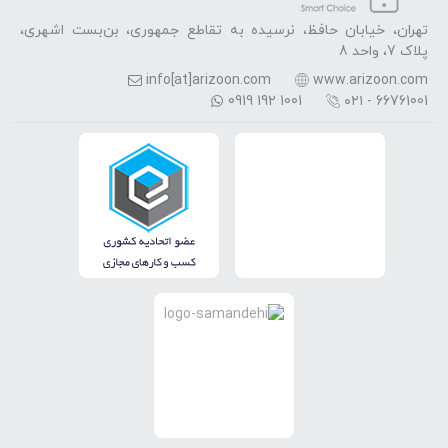
تهران، خیابان حافظ، نرسیده به تقاطع جمهوری، بن‌بست اشهری،
پلاک 7، واحد 8
info[at]arizoon.com
www.arizoon.com
0919 192 1001
۰۲۱ - 66761001