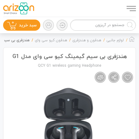
0
سبد خرید
لوازم جانبی
هدفون و هندزفری
هدفون کیو سی وای
هندزفری بی سیم گی
هندزفری بی سیم گیمینگ کیو سی وای مدل G1
QCY G1 wireless gaming Headphone
گوشی موبایل
لوازم جانبی
زون