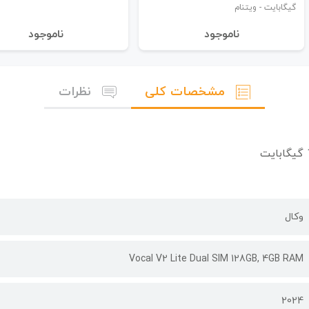
گیگابایت - ویتنام
نا‌موجود
نا‌موجود
مشخصات کلی
نظرات
وکال
Vocal V2 Lite Dual SIM 128GB, 4GB RAM
2024