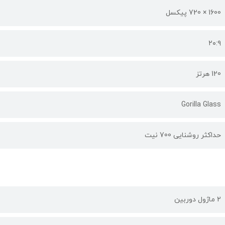
1600 × 720 پیکسل
۲۰:۹
120 هرتز
Gorilla Glass
حداکثر روشنایی 700 نیت
2 ماژول دوربین