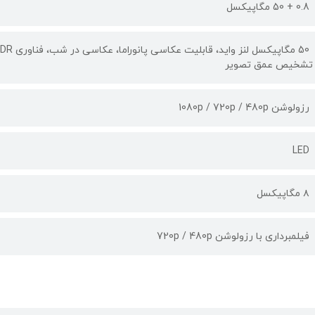
0.8 + 50 مگاپیکسل
تشخیص عمق تصویر
رزولوشن 1080p / 720p / 480p
LED
۸ مگاپیکسل
فیلمبرداری با رزولوشن 720p / 480p