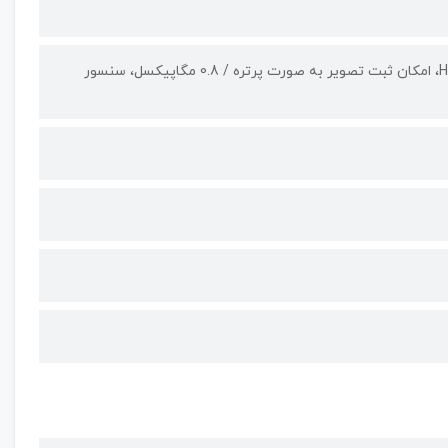
50 مگاپیکسل لنز واید، قابلیت عکاسی پانوراما، عکاسی در شب، فناوری HDR، امکان ثبت تصویر به صورت پرتره / 0.8 مگاپیکسل، سنسور