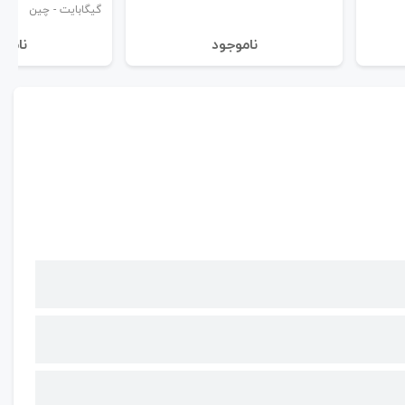
گیگابایت - چین
نا‌موجود
نا‌مو