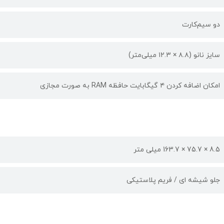
دو سیم‌کارت
سایز نانو (۸.۸ × ۱۲.۳ میلی‌متر)
امکان اضافه کردن ۴ گیگابایت حافظه RAM به صورت مجازی
8.5 × 75.7 × 163.7 میلی متر
جلو شیشه ای / فریم پلاستیکی