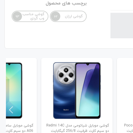
برچسب های محصول
گوشی مناسب
گوشی ارزان
93
62
وب گردی
ئومی مدل Poco C75
گوشی موبایل شیائومی مدل Redmi 14C
دو سیم کارت ظرفیت 256/8 گیگابایت