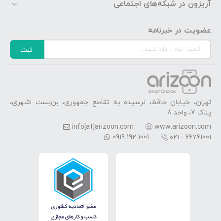
آریزون در شبکه‌های اجتماعی
عضویت در خبرنامه
ثبت
تهران، خیابان حافظ، نرسیده به تقاطع جمهوری، بن‌بست اشهری،
پلاک 7، واحد 8
info[at]arizoon.com
www.arizoon.com
0919 192 1001
۰۲۱ - 66761001