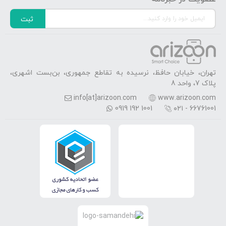
ثبت
تهران، خیابان حافظ، نرسیده به تقاطع جمهوری، بن‌بست اشهری،
پلاک 7، واحد 8
info[at]arizoon.com
www.arizoon.com
0919 192 1001
۰۲۱ - 66761001