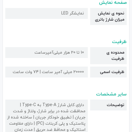
صفحه نمایش
نحوه ی نمایش
نمایشگر LED
میزان شارژ باتری
ظرفیت
محدوده ی
10 تا 20 هزار میلی‌آمپر‌ساعت
ظرفیت
ظرفیت اسمی
20000 میلی آمپر ساعت | 74 وات ساعت
سایر مشخصات
توضیحات
دارای کابل شارژ Type-A به Type-C |
محافظت شده در برابر شارژ، ولتاژ و شدت
جریان | تطبیق خودکار جریان | ساخته شده از
پلاستیک و پلی کربنات (PC) | دارای مقاومت
استاتیک و محافظ ضد حریق | مدت زمان